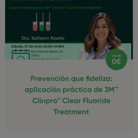
desde
0€
Prevención que fideliza:
aplicación práctica de 3M™
Clinpro™ Clear Fluoride
Treatment