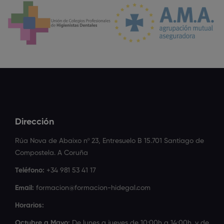
Dirección
Rúa Nova de Abaixo nº 23, Entresuelo B 15.701 Santiago de
Compostela. A Coruña
Teléfono:
+34 981 53 41 17
Email:
formacion@formacion-hidegal.com
Horarios:
Octubre a Mayo:
De lunes a jueves de 10:00h a 14:00h. y de