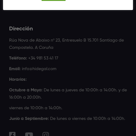
Dirección
Rúa Nova de Abaixo nº 23, Entresuelo B 15.701 Santiago de
Compostela. A Coruña
Teléfono:
+34 981 53 41 17
Email:
info@hidegal.com
Horarios:
Octubre a Mayo:
De lunes a jueves de 10:00h a 14:00h. y de
16:00h a 20:00h.
viernes de 10:00h a 14:00h.
Junio a Septiembre:
De lunes a viernes de 10:00h a 14:00h.