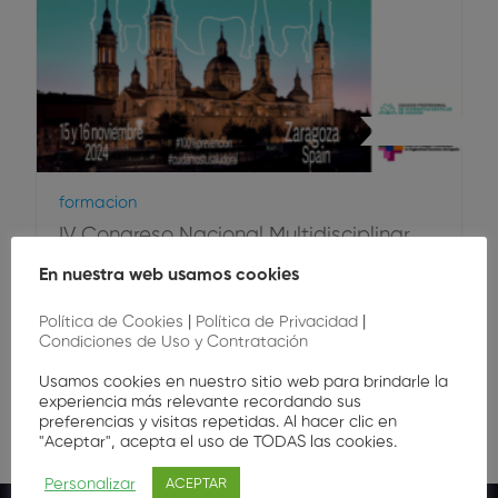
Congreso
Formacion
IV Congreso Nacional Multidisciplinar
de Higienistas Dentales
En nuestra web usamos cookies
Política de Cookies
|
Política de Privacidad
|
Condiciones de Uso y Contratación
80
,00
€
Usamos cookies en nuestro sitio web para brindarle la
experiencia más relevante recordando sus
preferencias y visitas repetidas. Al hacer clic en
"Aceptar", acepta el uso de TODAS las cookies.
Personalizar
ACEPTAR