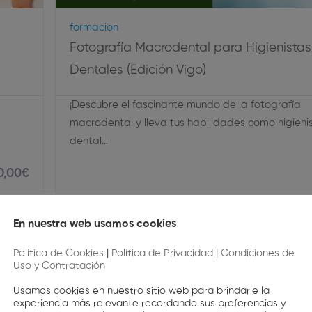
Formacion
Fotografía Macrodental para Higienistas
Dentales (Edición Vigo)
¡Descubre el fascinante mundo de la fotografía
macrodental y lleva tus habilidades como higieni
dental…
0
,00
€
En nuestra web usamos cookies
Política de Cookies
|
Política de Privacidad
|
Condiciones de
Uso y Contratación
Usamos cookies en nuestro sitio web para brindarle la
experiencia más relevante recordando sus preferencias y