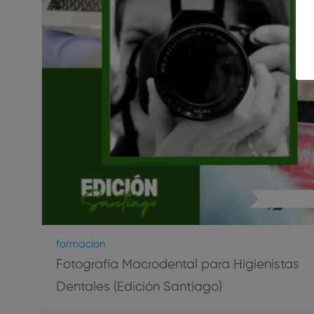
Fotografía
Formacion
Fotografía Macrodental para Higienistas
Dentales (Edición Santiago)