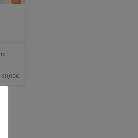
sta
60
,00
€