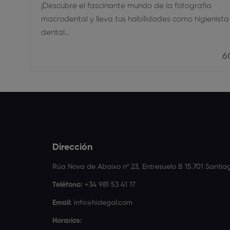
¡Descubre el fascinante mundo de la fotografía
macrodental y lleva tus habilidades como higienista
dental…
6
Dirección
Rúa Nova de Abaixo nº 23, Entresuelo B 15.701 Santi
Teléfono:
+34 981 53 41 17
Email:
info@hidegal.com
Horarios: