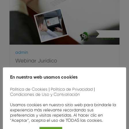
Webinar
Admin
Webinar Jurídico
Resuelve tus dudas sobre convenios,
En nuestra web usamos cookies
condiciones laborales y más.Envía tus preguntas
Política de Cookies
|
Política de Privacidad
|
antes del webinar para…
Condiciones de Uso y Contratación
Gratis
Usamos cookies en nuestro sitio web para brindarle la
experiencia más relevante recordando sus
preferencias y visitas repetidas. Al hacer clic en
"Aceptar", acepta el uso de TODAS las cookies.