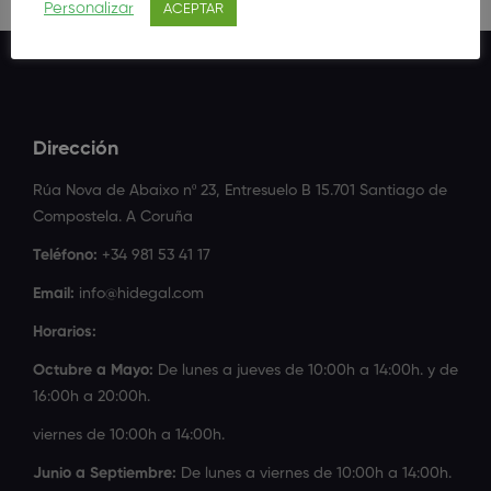
Personalizar
ACEPTAR
Dirección
Rúa Nova de Abaixo nº 23, Entresuelo B 15.701 Santiago de
Compostela. A Coruña
Teléfono:
+34 981 53 41 17
Email:
info@hidegal.com
Horarios:
Octubre a Mayo:
De lunes a jueves de 10:00h a 14:00h. y de
16:00h a 20:00h.
viernes de 10:00h a 14:00h.
Junio a Septiembre:
De lunes a viernes de 10:00h a 14:00h.