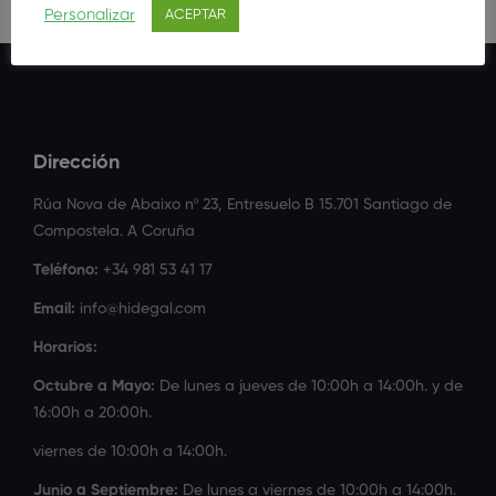
Personalizar
ACEPTAR
Dirección
Rúa Nova de Abaixo nº 23, Entresuelo B 15.701 Santiago de
Compostela. A Coruña
Teléfono:
+34 981 53 41 17
Email:
info@hidegal.com
Horarios:
Octubre a Mayo:
De lunes a jueves de 10:00h a 14:00h. y de
16:00h a 20:00h.
viernes de 10:00h a 14:00h.
Junio a Septiembre:
De lunes a viernes de 10:00h a 14:00h.