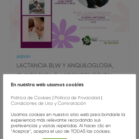
Higiene Oral
Admin
LACTANCIA BLW Y ANQUILOGLOSIA,
CLAVES PARA EL HIGIENISTA DENTAL
En nuestra web usamos cookies
Aprende a identificar el frenillo corto, orientar el
Política de Cookies
|
Política de Privacidad
|
BLW con seguridad y acompañar la lactancia…
Condiciones de Uso y Contratación
25
,00
€
Usamos cookies en nuestro sitio web para brindarle la
experiencia más relevante recordando sus
preferencias y visitas repetidas. Al hacer clic en
"Aceptar", acepta el uso de TODAS las cookies.