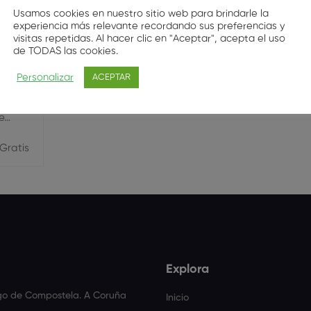
Usamos cookies en nuestro sitio web para brindarle la
experiencia más relevante recordando sus preferencias y
visitas repetidas. Al hacer clic en "Aceptar", acepta el uso
a de
de TODAS las cookies.
Personalizar
ACEPTAR
iente
de…
Gratis
Explora
ago de Compostela. A Coruña
Inicio