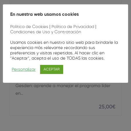
En nuestra web usamos cookies
Política de Cookies
|
Política de Privacidad
|
Condiciones de Uso y Contratación
Gestión
Usamos cookies en nuestro sitio web para brindarle la
experiencia más relevante recordando sus
preferencias y visitas repetidas. Al hacer clic en
Formacion
"Aceptar", acepta el uso de TODAS las cookies.
Gestión de Clínica Dental GESDEN
Personalizar
ACEPTAR
Curso práctico de Gestión de Clínica con
Gesden: aprende a manejar el programa líder
en…
25
,00
€