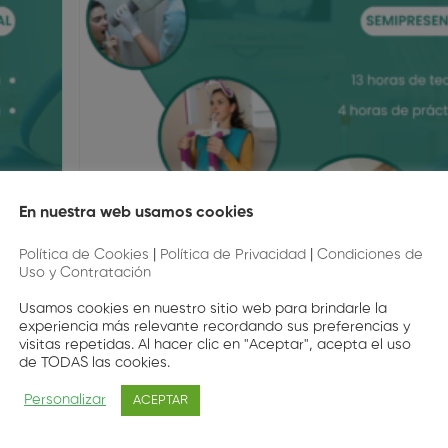
En nuestra web usamos cookies
Política de Cookies
|
Política de Privacidad
|
Condiciones de
diología
Uso y Contratación
Usamos cookies en nuestro sitio web para brindarle la
Formacion
experiencia más relevante recordando sus preferencias y
visitas repetidas. Al hacer clic en "Aceptar", acepta el uso
stico
Semipresencial. Operador de Radiodiag
de TODAS las cookies.
Dental (4ª Edición)
Personalizar
ACEPTAR
lación
IMPORTANTE: Solamente podrán acceder a esta ti