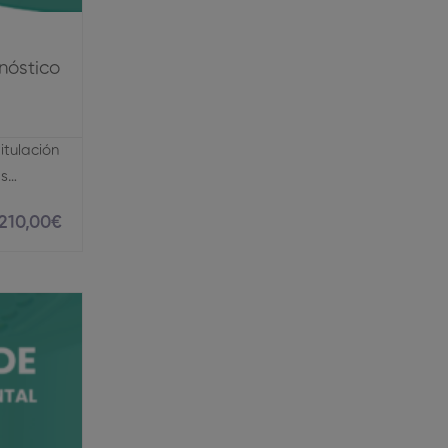
nóstico
tulación
as…
210
,00
€