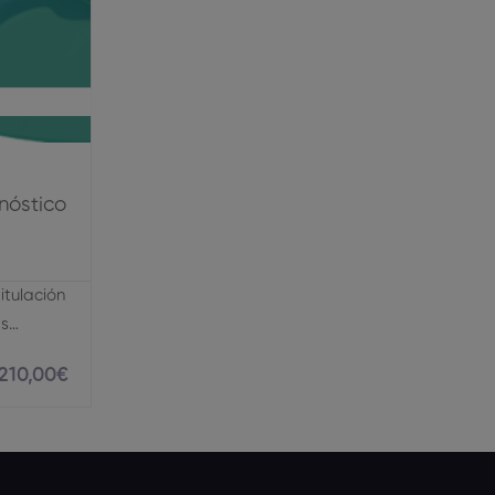
Radiología
nóstico
tulación
as…
210
,00
€