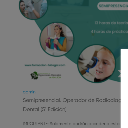
Ra
Admin
Semipresencial. Operador de Radiodiagnó
Dental (5ª Edición)
IMPORTANTE: Solamente podrán acceder a esta titu