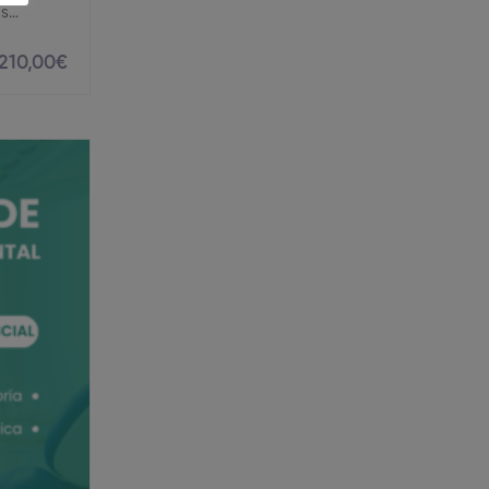
as…
210
,00
€