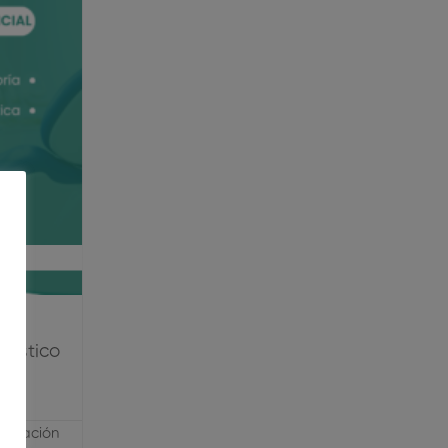
Radiología
nóstico
tulación