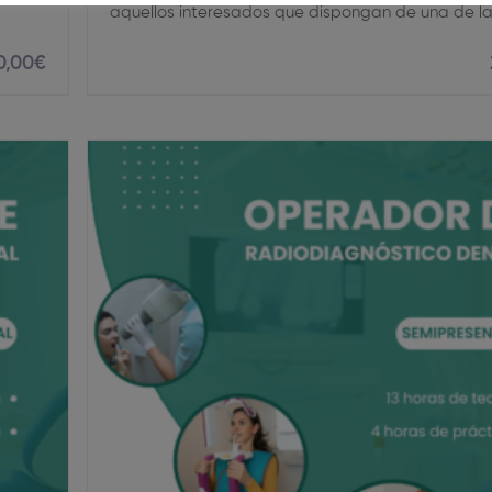
aquellos interesados que dispongan de una de l
0
,00
€