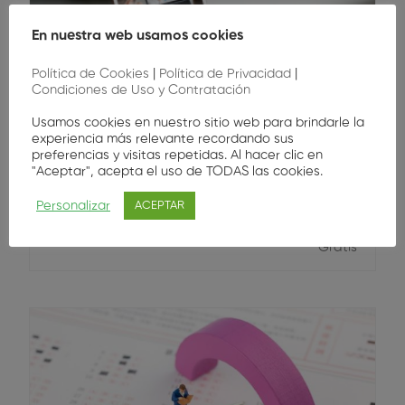
Webinar
En nuestra web usamos cookies
Política de Cookies
|
Política de Privacidad
|
Admin
Condiciones de Uso y Contratación
Webinar Jurídico
Usamos cookies en nuestro sitio web para brindarle la
experiencia más relevante recordando sus
preferencias y visitas repetidas. Al hacer clic en
Resuelve tus dudas sobre convenios,
"Aceptar", acepta el uso de TODAS las cookies.
condiciones laborales y más.Envía tus preguntas
Personalizar
ACEPTAR
antes del webinar para…
Gratis