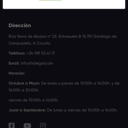
Dirección
Rúa Nova de Abaixo nº 23, Entresuelo B 15.701 Santiago de
Compostela. A Coruña
Teléfono:
+34 981 53 41 17
Email:
info@hidegal.com
Horarios:
Octubre a Mayo:
De lunes a jueves de 10:00h a 14:00h. y de
16:00h a 20:00h.
viernes de 10:00h a 14:00h.
Junio a Septiembre:
De lunes a viernes de 10:00h a 14:00h.