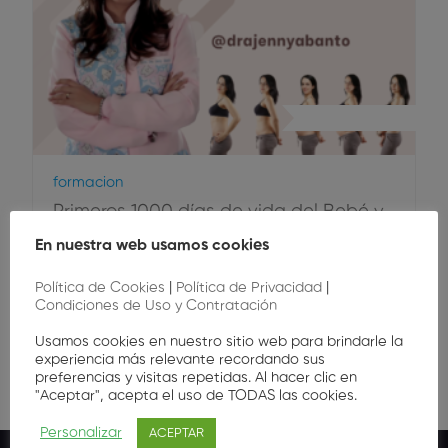
Odontopediatría
Formacion
Primeros 1000 días de vida del Bebé y
Salud Bucal
En nuestra web usamos cookies
Política de Cookies
|
Política de Privacidad
|
Condiciones de Uso y Contratación
Gratis
Usamos cookies en nuestro sitio web para brindarle la
experiencia más relevante recordando sus
preferencias y visitas repetidas. Al hacer clic en
"Aceptar", acepta el uso de TODAS las cookies.
Personalizar
ACEPTAR