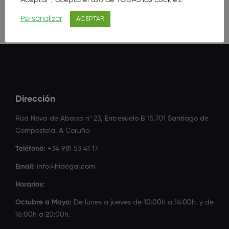
Personalizar
ACEPTAR
Dirección
Rúa Nova de Abaixo nº 23, Entresuelo B 15.701 Santiago de
Compostela. A Coruña
Teléfono:
+34 981 53 41 17
Email:
info@hidegal.com
Horarios:
Octubre a Mayo:
De lunes a jueves de 10:00h a 14:00h. y de
16:00h a 20:00h.