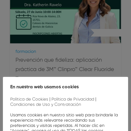
Higiene Oral
Formacion
Prevención que fideliza: aplicación
práctica de 3M™ Clinpro™ Clear Fluoride
Treatment
En nuestra web usamos cookies
Formación práctica para llevar la prevención al
Política de Cookies
|
Política de Privacidad
|
siguiente nivel.Aprende a incorporar 3M™ Clinpro™
Condiciones de Uso y Contratación
Clear Fluoride…
Usamos cookies en nuestro sitio web para brindarle la
experiencia más relevante recordando sus
Gratis
preferencias y visitas repetidas. Al hacer clic en
"Aceptar", acepta el uso de TODAS las cookies.