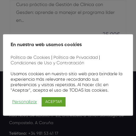
Curso práctico de Gestión de Clínica con
Gesden: aprende a manejar el programa líder
en…
25
,00
€
En nuestra web usamos cookies
Política de Cookies
|
Política de Privacidad
|
Condiciones de Uso y Contratación
Usamos cookies en nuestro sitio web para brindarle la
experiencia más relevante recordando sus
preferencias y visitas repetidas. Al hacer clic en
"Aceptar", acepta el uso de TODAS las cookies.
Personalizar
ACEPTAR
Dirección
Rúa Nova de Abaixo nº 23, Entresuelo B 15.701 Santiago de
Compostela. A Coruña
Teléfono:
+34 981 53 41 17