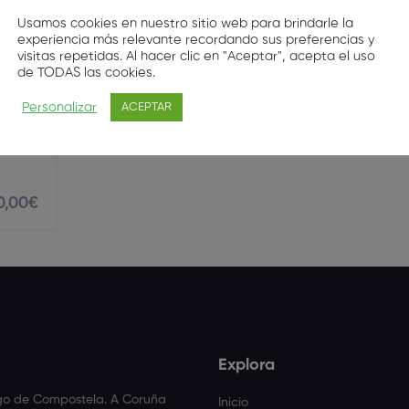
Usamos cookies en nuestro sitio web para brindarle la
experiencia más relevante recordando sus preferencias y
visitas repetidas. Al hacer clic en "Aceptar", acepta el uso
n el
de TODAS las cookies.
Personalizar
ACEPTAR
te
0
,00
€
Explora
ago de Compostela. A Coruña
Inicio