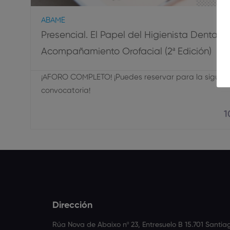
ABAME
Presencial. El Papel del Higienista Dental e
Acompañamiento Orofacial (2ª Edición)
¡AFORO COMPLETO! ¡Puedes reservar para la siguien
convocatoria!
1
Dirección
Rúa Nova de Abaixo nº 23, Entresuelo B 15.701 Santi