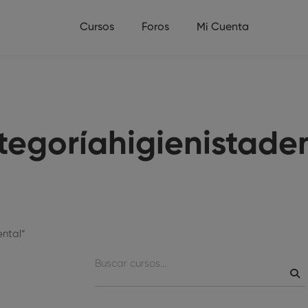
Cursos
Foros
Mi Cuenta
egoríahigienistade
ental”