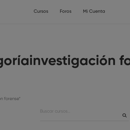
Cursos
Foros
Mi Cuenta
oríainvestigación f
n forense”