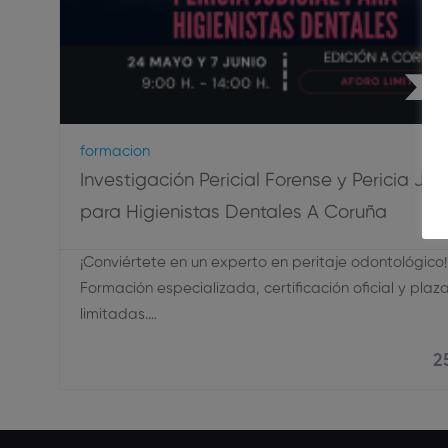
Hig
Formacion
Investigación Pericial Forense y Pericia Judi
para Higienistas Dentales A Coruña
¡Conviértete en un experto en peritaje odontológico! 
Formación especializada, certificación oficial y plaz
limitadas.…
2