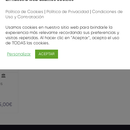
Política de Cookies
|
Política de Privacidad
|
Condiciones de
Uso y Contratación
iene Oral
Usamos cookies en nuestro sitio web para brindarle la
experiencia más relevante recordando sus preferencias y
visitas repetidas. Al hacer clic en "Aceptar", acepta el uso
de TODAS las cookies.
cial
Personalizar
ACEPTAR
🏛️
as
5
,00
€