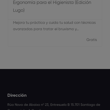
Ergonomía para el Higienista (Edición
Lugo)
Mejora tu práctica y cuida tu salud con técnicas
avanzadas para tratar el bruxismo y…
Gratis
Dirección
Rúa Nova de Abaixo nº 23, Entresuelo B 15.701 Santiago de