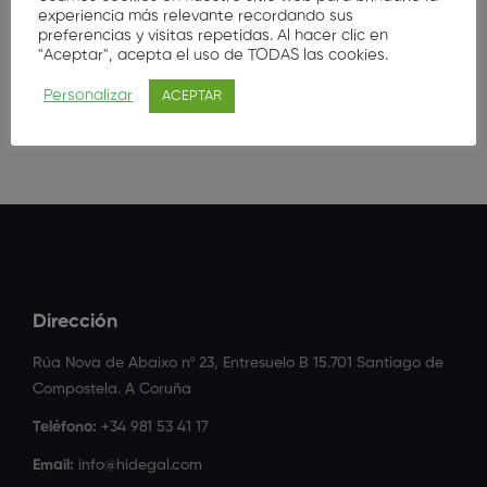
experiencia más relevante recordando sus
cómo…
preferencias y visitas repetidas. Al hacer clic en
"Aceptar", acepta el uso de TODAS las cookies.
Gratis
Personalizar
ACEPTAR
Dirección
Rúa Nova de Abaixo nº 23, Entresuelo B 15.701 Santiago de
Compostela. A Coruña
Teléfono:
+34 981 53 41 17
Email:
info@hidegal.com