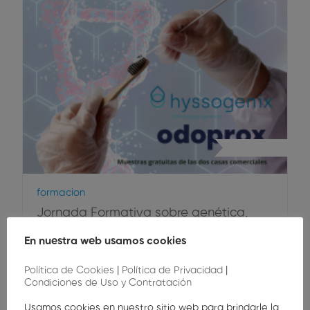
Higiene Oral
Formacion
Jornada Formativa sobre genética,
microbiología e innovación en salud
En nuestra web usamos cookies
bucodental
Política de Cookies
|
Política de Privacidad
|
Condiciones de Uso y Contratación
Te invitamos a una jornada formativa diferente,
Usamos cookies en nuestro sitio web para brindarle la
actual e inspiradora, en la que descubriremos