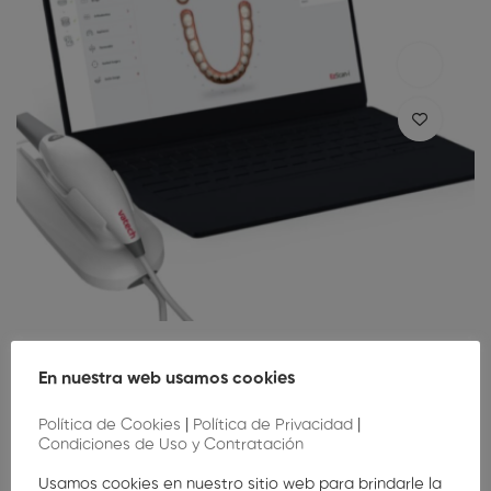
La digitalización en manos del Higienista Dental
En nuestra web usamos cookies
(3ª Edición)
Política de Cookies
|
Política de Privacidad
|
10
,00
€
Condiciones de Uso y Contratación
Usamos cookies en nuestro sitio web para brindarle la