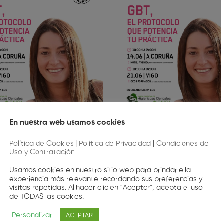
En nuestra web usamos cookies
l Protocolo que potencia
GBT, El Protocolo que p
Política de Cookies
|
Política de Privacidad
|
Condiciones de
ctica (Edición A Coruña)
tu práctica (Edición V
Uso y Contratación
20
,00
€
20
,00
€
Usamos cookies en nuestro sitio web para brindarle la
experiencia más relevante recordando sus preferencias y
visitas repetidas. Al hacer clic en "Aceptar", acepta el uso
de TODAS las cookies.
Personalizar
ACEPTAR