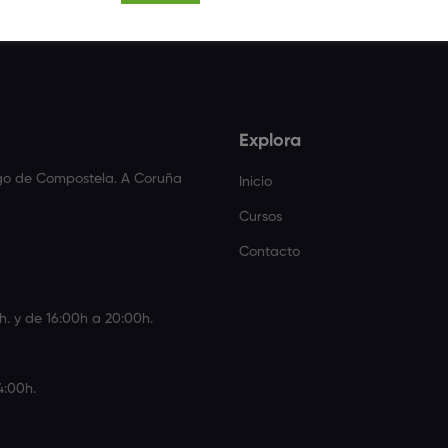
Explora
ago de Compostela. A Coruña
Inicio
Cursos
Contacto
h. y de 16:00h a 20:00h.
4:00h.