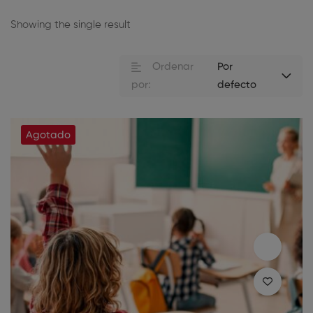
Showing the single result
Ordenar
Por
por:
defecto
Agotado