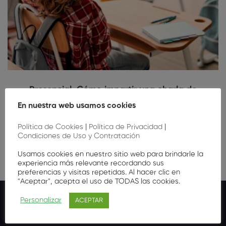
Presencial. Cómo impartir una charla de
prevención bucodental a escolares (2ª Edición)
En nuestra web usamos cookies
10
,00
€
Política de Cookies
|
Política de Privacidad
|
Condiciones de Uso y Contratación
Usamos cookies en nuestro sitio web para brindarle la
experiencia más relevante recordando sus
preferencias y visitas repetidas. Al hacer clic en
"Aceptar", acepta el uso de TODAS las cookies.
Personalizar
ACEPTAR