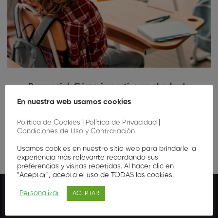
Presencial. Cómo impartir una charla de
prevención bucodental a escolares (2ª Edición)
En nuestra web usamos cookies
10
,00
€
Política de Cookies
|
Política de Privacidad
|
Condiciones de Uso y Contratación
Usamos cookies en nuestro sitio web para brindarle la
experiencia más relevante recordando sus
preferencias y visitas repetidas. Al hacer clic en
"Aceptar", acepta el uso de TODAS las cookies.
Personalizar
ACEPTAR