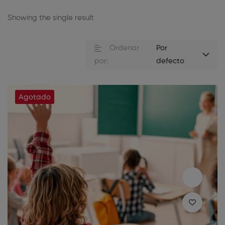
Showing the single result
Ordenar
Por
por:
defecto
Agotado