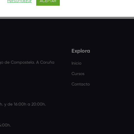
Personalizar
ACEPTAR
Explora
ago de Compostela. A Coruña
Inicio
Cursos
Contacto
h. y de 16:00h a 20:00h.
4:00h.