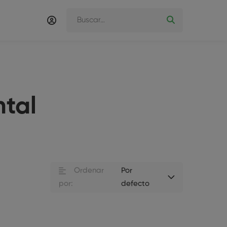
ntal
Ordenar
Por
por:
defecto