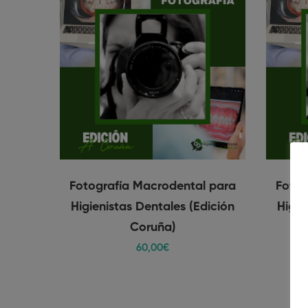
Fotografía Macrodental para
Fotog
Higienistas Dentales (Edición
Higie
Coruña)
60
,00
€