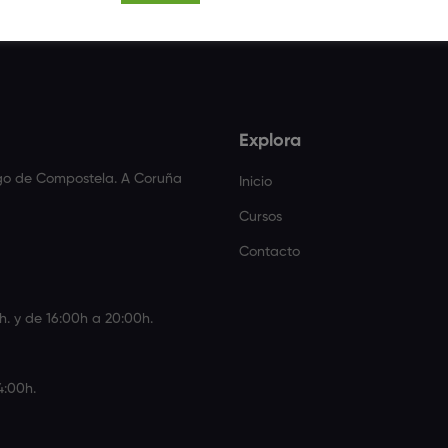
Explora
ago de Compostela. A Coruña
Inicio
Cursos
Contacto
h. y de 16:00h a 20:00h.
4:00h.