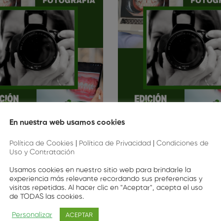
En nuestra web usamos cookies
rafía Macrodental para
Fotografía Macrodenta
Política de Cookies
|
Política de Privacidad
|
Condiciones de
nistas Dentales (Edición
Higienistas Dentales (E
Uso y Contratación
Santiago)
Vigo)
Usamos cookies en nuestro sitio web para brindarle la
60
,00
€
60
,00
€
experiencia más relevante recordando sus preferencias y
visitas repetidas. Al hacer clic en "Aceptar", acepta el uso
de TODAS las cookies.
Personalizar
ACEPTAR