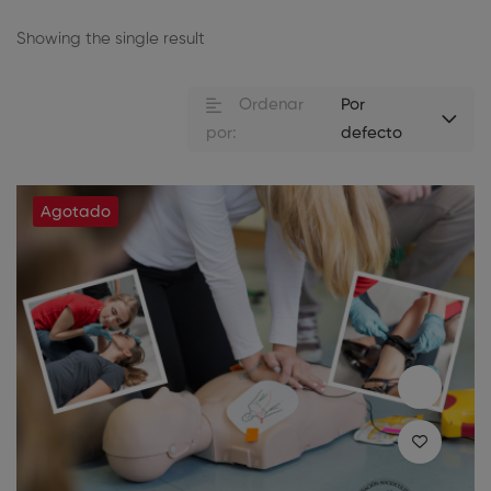
Showing the single result
Ordenar
Por
por:
defecto
Agotado