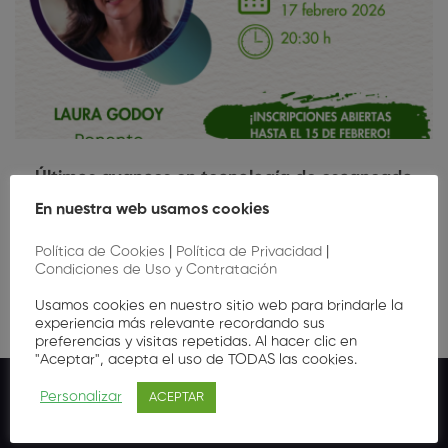
Últimos avances en tecnología de escaneado
intraoral aplicados a la prevención en salud oral
En nuestra web usamos cookies
Gratis
0
,00
€
Política de Cookies
|
Política de Privacidad
|
Condiciones de Uso y Contratación
Usamos cookies en nuestro sitio web para brindarle la
experiencia más relevante recordando sus
preferencias y visitas repetidas. Al hacer clic en
"Aceptar", acepta el uso de TODAS las cookies.
Personalizar
ACEPTAR