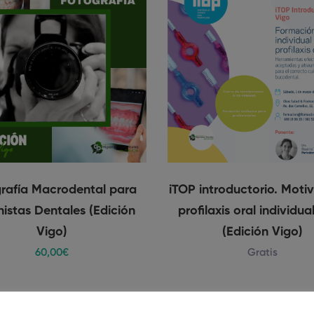
rafía Macrodental para
iTOP introductorio. Moti
nistas Dentales (Edición
profilaxis oral individua
Vigo)
(Edición Vigo)
60
,00
€
Gratis