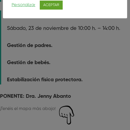
Personalizar
ACEPTAR
Presencial:
Sábado, 23 de noviembre de 10:00 h. – 14:00 h.
Gestión de padres.
Gestión de bebés.
Estabilización física protectora.
PONENTE
: Dra. Jenny Abanto
¡Tenéis el mapa más abajo!