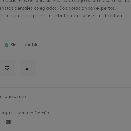
as oposiciones del Servicio Público Gallego de Salud con nuestro
enistas dentales colegiados. Colaboración con expertos,
 a recursos digitales. ¡Inscríbete ahora y asegura tu futuro
816 disponibles
temariocomun
Sergas
/
Temario Común