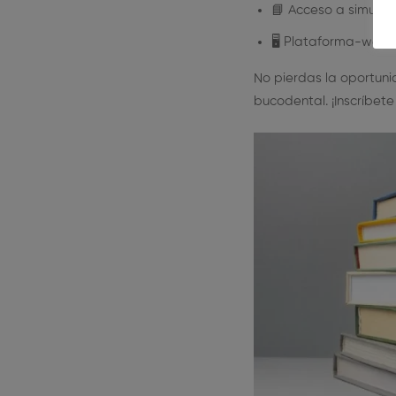
📘 Acceso a simulac
🖥️ Plataforma-web d
No pierdas la oportuni
bucodental. ¡Inscríbet