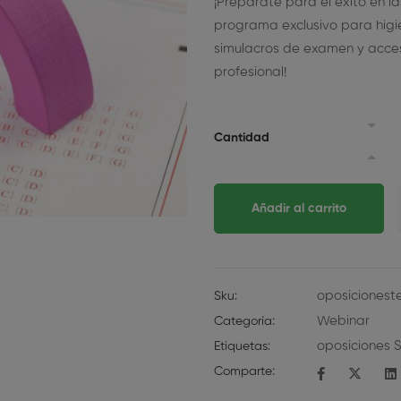
¡Prepárate para el éxito en l
programa exclusivo para higi
simulacros de examen y acceso
profesional!
Cantidad
Añadir al carrito
oposiciones
Sku:
Webinar
Categoría:
oposiciones 
Etiquetas:
Comparte: