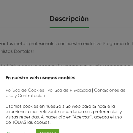
Descripción
zar tus metas profesionales con nuestro exclusivo Programa de
nistas Dentales!
dad única para avanzar en tu carrera con nuestro programa d
legio Profesional de Higienistas dentales de Galicia o de la Un
En nuestra web usamos cookies
istas Dentales de España. Inicia tu camino hacia una plaza en el
cceso a formación especializada, colaboración con expertos del
Política de Cookies
|
Política de Privacidad
|
Condiciones de
Uso y Contratación
 calidad.
Usamos cookies en nuestro sitio web para brindarle la
cadas:
experiencia más relevante recordando sus preferencias y
visitas repetidas. Al hacer clic en "Aceptar", acepta el uso
de TODAS las cookies.
 profesionales expertos en el sector.