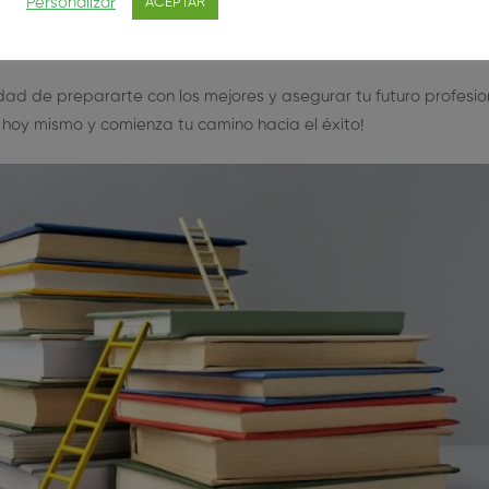
Personalizar
ACEPTAR
ros de examen y temario actualizado.
igital con recursos educativos.
dad de prepararte con los mejores y asegurar tu futuro profesion
e hoy mismo y comienza tu camino hacia el éxito!