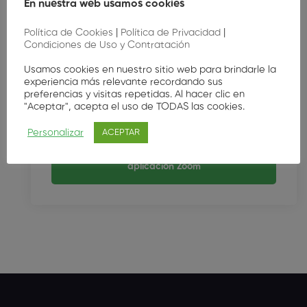
En nuestra web usamos cookies
Atlantic/Azores
Zona horaria
Política de Cookies
|
Política de Privacidad
|
Condiciones de Uso y Contratación
nota: La hora de la cuenta atrás se muestra
Usamos cookies en nuestro sitio web para brindarle la
experiencia más relevante recordando sus
en función de tu zona horaria local.
preferencias y visitas repetidas. Al hacer clic en
"Aceptar", acepta el uso de TODAS las cookies.
Unirse a la reunión a través de la
Personalizar
ACEPTAR
aplicación Zoom