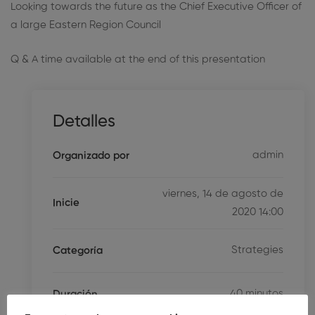
Looking towards the future as the Chief Executive Officer of
a large Eastern Region Council
Q & A time available at the end of this presentation
Detalles
admin
Organizado por
viernes, 14 de agosto de
Inicie
2020 14:00
Strategies
Categoría
40 minutos
Duración