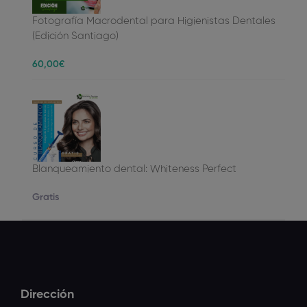
Fotografía Macrodental para Higienistas Dentales
(Edición Santiago)
60
,00
€
Blanqueamiento dental: Whiteness Perfect
Gratis
Dirección