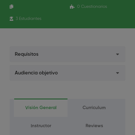
0 Cuestionarios
3 Estudiantes
Requisitos
Colegiados.
Audiencia objetivo
Estudiantes. Enviar el certificado de estudios
Higienistas Dentales
por mail a formacion@formacion-hidegal.com
Estudiantes de Higiene Dental
No Colegiados. Enviar el título de Técnico
Visión General
Currículum
Superior en Higiene Dental a
formacion@formacion-hidegal.com
Instructor
Reviews