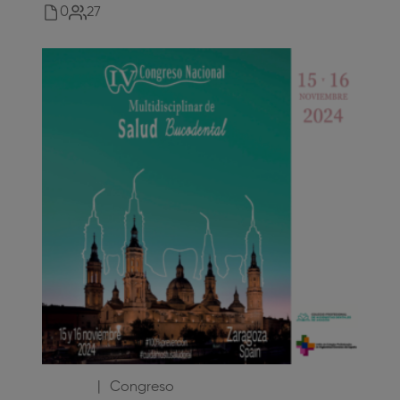
0
27
80
,00
€
Congreso