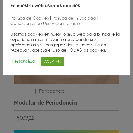
0
63
En nuestra web usamos cookies
Política de Cookies
|
Política de Privacidad
|
Condiciones de Uso y Contratación
Usamos cookies en nuestro sitio web para brindarle la
experiencia más relevante recordando sus
preferencias y visitas repetidas. Al hacer clic en
"Aceptar", acepta el uso de TODAS las cookies.
Personalizar
ACEPTAR
600
,00
€
Periodoncia
Modular de Periodoncia
0
22