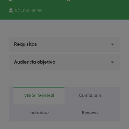
83 Estudiantes
Requisitos
Estudiantes. Enviar el certificado de estudios
Audiencia objetivo
por mail a formacion@formacion-hidegal.com
Higienistas Dentales
No Colegiados. Enviar el título de Técnico
Superior en Higiene Dental a
Estudiantes de Higiene Dental
formacion@formacion-hidegal.com
Visión General
Currículum
Instructor
Reviews