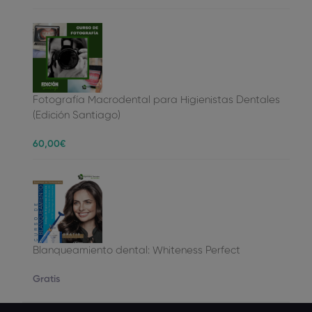
Fotografía Macrodental para Higienistas Dentales
(Edición Santiago)
60
,00
€
Blanqueamiento dental: Whiteness Perfect
Gratis