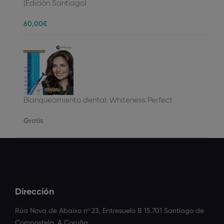
(Edición Santiago)
60
,00
€
Blanqueamiento dental: Whiteness Perfect
Gratis
Dirección
Rúa Nova de Abaixo nº 23, Entresuelo B 15.701 Santiago de
Compostela. A Coruña