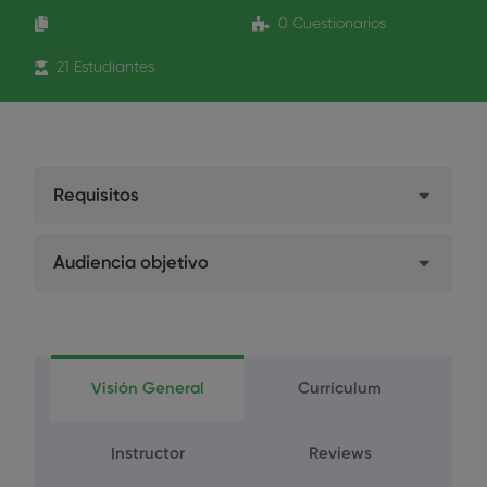
0 Cuestionarios
21 Estudiantes
Requisitos
Ser colegiado de la Unión de Colegios
Audiencia objetivo
Profesionales de Higienistas Dentales de Galicia
o tener título de Técnico Superior en Higiene
Técnico Superior en Higiene Bucodental
Bucodental
Visión General
Currículum
Instructor
Reviews