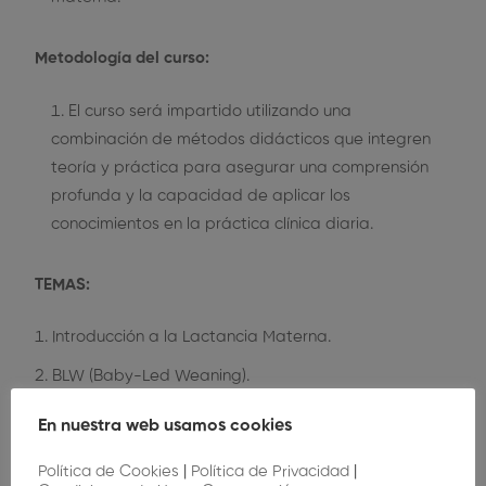
Metodología del curso:
El curso será impartido utilizando una
combinación de métodos didácticos que integren
teoría y práctica para asegurar una comprensión
profunda y la capacidad de aplicar los
conocimientos en la práctica clínica diaria.
TEMAS:
Introducción a la Lactancia Materna.
BLW (Baby-Led Weaning).
Anquiloglosia.
En nuestra web usamos cookies
Política de Cookies
|
Política de Privacidad
|