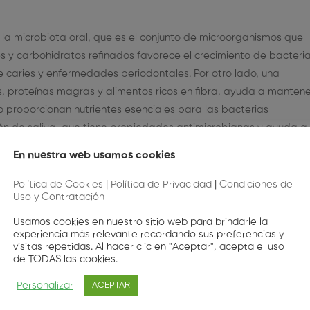
e la microbiota oral, que es el conjunto de microorganismos que
s y carbohidratos refinados favorece el crecimiento de bacteri
 caries y enfermedades periodontales. Por otro lado, una
as, proteínas magras y alimentos ricos en fibra, ayuda a mantene
o proporcionan nutrientes esenciales para las bacterias
ión de saliva, que tiene propiedades antimicrobianas y ayuda a
En nuestra web usamos cookies
s alimentos ácidos y los alimentos alcalinos, a identificar que
Política de Cookies
|
Política de Privacidad
|
Condiciones de
o y a mejorar la salud de su microbiota oral, así como a
Uso y Contratación
aria para fomentar un bienestar óptimo.
Usamos cookies en nuestro sitio web para brindarle la
experiencia más relevante recordando sus preferencias y
visitas repetidas. Al hacer clic en "Aceptar", acepta el uso
sirve, de que está formada y que probióticos nos pueden ayuda
de TODAS las cookies.
Personalizar
ACEPTAR