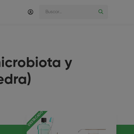
icrobiota y
edra)