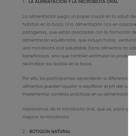
1.-
LA ALIMENTACIÓN Y LA MICROBIOTA ORAL
La alimentación juega un papel crucial en la salud d
habitan en la boca. Una alimentación rica en azúcare
patógenas, que están asociadas con la formación de
alimentación equilibrada, que incluya frutas, verdur
una microbiota oral saludable. Estos alimentos no sol
beneficiosas, sino que también estimulan la producc
neutralizar los ácidos en la boca.
Por ello, los participantes aprenderán a diferenciar lo
alimentos pueden ayudar a equilibrar el pH del cuerp
implementar cambios prácticos en su alimentación di
Hablaremos de la microbiota oral, que es, para que 
mejorar la microbiota.
2.-
BOTIQUÍN NATURAL