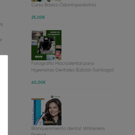
Curso Básico Odontopediatría
25
,00
€
as
r
Fotografía Macrodental para
Higienistas Dentales (Edición Santiago)
60
,00
€
r a
Blanqueamiento dental: Whiteness