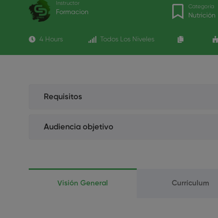
Instructor
Categoría
Formacion
Nutrición
4 Hours
Todos Los Niveles
Requisitos
Estudiantes. Enviar el certificado de estudios
Audiencia objetivo
No Colegiados. Enviar el título de Técnico Sup
Higienistas Dentales
Estudiantes de Higiene Dental
Visión General
Currículum