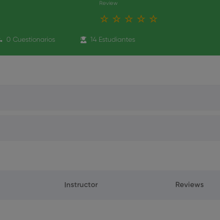
Review
0 Cuestionarios
14 Estudiantes
 por mail a formacion@formacion-hidegal.com
erior en Higiene Dental a formacion@formacion-hidegal.com
Instructor
Reviews