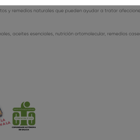
uctos y remedios naturales que pueden ayudar a tratar afeccion
ales, aceites esenciales, nutrición ortomolecular, remedios case