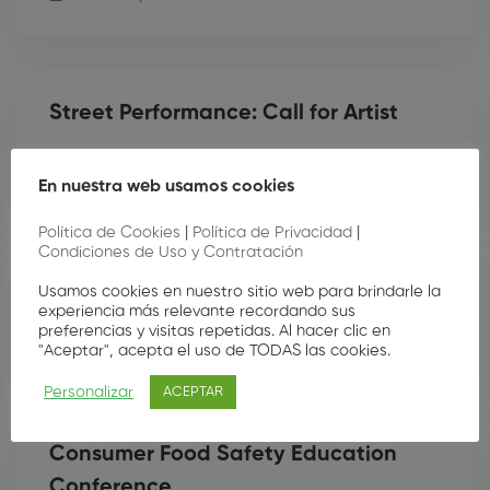
Street Performance: Call for Artist
15 de mayo de 2020
449 views
En nuestra web usamos cookies
Política de Cookies
|
Política de Privacidad
|
Condiciones de Uso y Contratación
Street Performance: Call for Artist
Usamos cookies en nuestro sitio web para brindarle la
experiencia más relevante recordando sus
preferencias y visitas repetidas. Al hacer clic en
15 de mayo de 2020
433 views
"Aceptar", acepta el uso de TODAS las cookies.
Personalizar
ACEPTAR
Consumer Food Safety Education
Conference