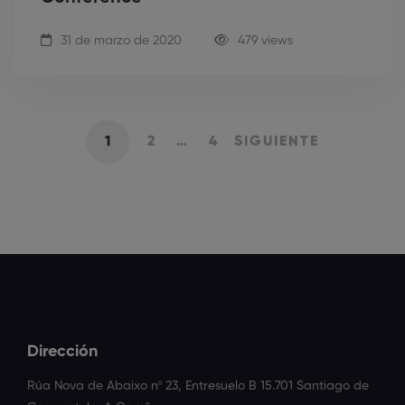
31 de marzo de 2020
479 views
1
2
…
4
SIGUIENTE
Dirección
Rúa Nova de Abaixo nº 23, Entresuelo B 15.701 Santiago de