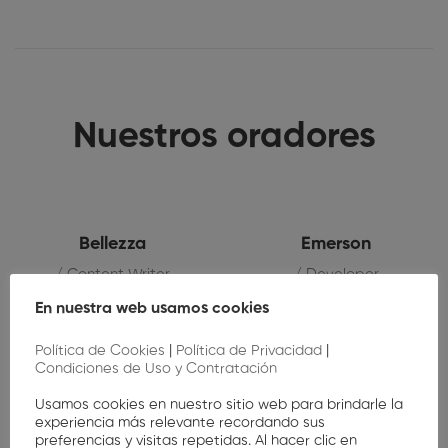
Nuestros oradores
Bellezza
Emerson
/ Content Writer
/ Developer
En nuestra web usamos cookies
Política de Cookies
|
Política de Privacidad
|
Regístrese en línea, consiga su entrada y reúnase
Condiciones de Uso y Contratación
con nuestros inspiradores ponentes y
Usamos cookies en nuestro sitio web para brindarle la
especialistas en la materia para compartir sus
experiencia más relevante recordando sus
preferencias y visitas repetidas. Al hacer clic en
ideas.