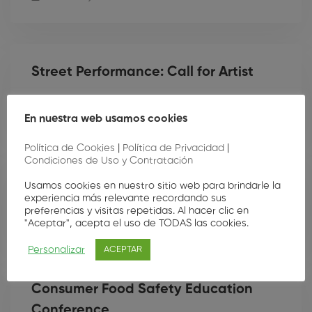
Street Performance: Call for Artist
15 de mayo de 2020
449 views
En nuestra web usamos cookies
Política de Cookies
|
Política de Privacidad
|
Condiciones de Uso y Contratación
Street Performance: Call for Artist
Usamos cookies en nuestro sitio web para brindarle la
experiencia más relevante recordando sus
preferencias y visitas repetidas. Al hacer clic en
15 de mayo de 2020
435 views
"Aceptar", acepta el uso de TODAS las cookies.
Personalizar
ACEPTAR
Consumer Food Safety Education
Conference