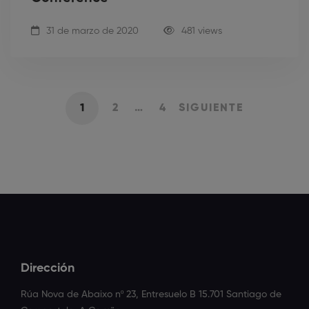
31 de marzo de 2020
481 views
1
2
…
4
SIGUIENTE
Dirección
Rúa Nova de Abaixo nº 23, Entresuelo B 15.701 Santiago de