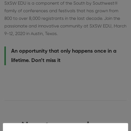
SXSW EDU is a component of the South by Southwest®
family of conferences and festivals that has grown from
800 to over 8,000 registrants in the last decade. Join the
passionate and innovative community at SXSW EDU, March
9-12, 2020 in Austin, Texas.
An opportunity that only happens once in a
lifetime. Don’t miss it
Nuestros oradores