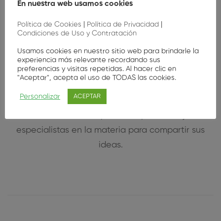
En nuestra web usamos cookies
Política de Cookies
|
Política de Privacidad
|
Condiciones de Uso y Contratación
Bellezza
Emerson
Usamos cookies en nuestro sitio web para brindarle la
/ Content Writer
/ Developer
experiencia más relevante recordando sus
preferencias y visitas repetidas. Al hacer clic en
"Aceptar", acepta el uso de TODAS las cookies.
Personalizar
ACEPTAR
Regístrese en línea, consiga su entrada y reúnase
con nuestros inspiradores ponentes y
especialistas en la materia para compartir sus
ideas.