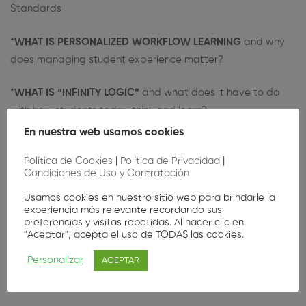
Standards
*
WHAT IS PERSONALIZED WORKFLOW LEARNING
and why
does managing student experience matter?
*
WHAT IS “INFINITY LOGIC”
and what does it have to do
with how students today think and learn?
En nuestra web usamos cookies
Política de Cookies
|
Política de Privacidad
|
Condiciones de Uso y Contratación
Usamos cookies en nuestro sitio web para brindarle la
experiencia más relevante recordando sus
preferencias y visitas repetidas. Al hacer clic en
Nuestros oradores
"Aceptar", acepta el uso de TODAS las cookies.
Personalizar
ACEPTAR