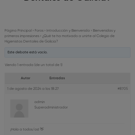
Página Principal
›
Foros
›
Introducción y Bienvenida
›
Bienvenidas y
primeras impresiones
›
¿Qué te ha motivado a unirte al Colegio de
Higienistas Dentales de Galicia?
Este debate está vacío.
Viendo 1 entrada (de un total de 1)
Autor
Entradas
1 de agosto de 2024 a las 18:27
#8705
admin
Superadministrador
¡Hola a todos/as! 👋