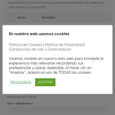
¡Esperamos tus comentarios y estamos emocionados de comenzar
esta aventura contigo! 🚀
Autor
Entradas
Viendo 1 entrada (de un total de 1)
En nuestra web usamos cookies
Debes estar registrado para responder a este debate.
Política de Cookies
|
Política de Privacidad
|
Condiciones de Uso y Contratación
Nombre de usuario:
Usamos cookies en nuestro sitio web para brindarle la
experiencia más relevante recordando sus
preferencias y visitas repetidas. Al hacer clic en
Contraseña:
"Aceptar", acepta el uso de TODAS las cookies.
Personalizar
ACEPTAR
Recordar mi contraseña
Por favor, introduce una
respuesta en dígitos:
tres + diecisiete =