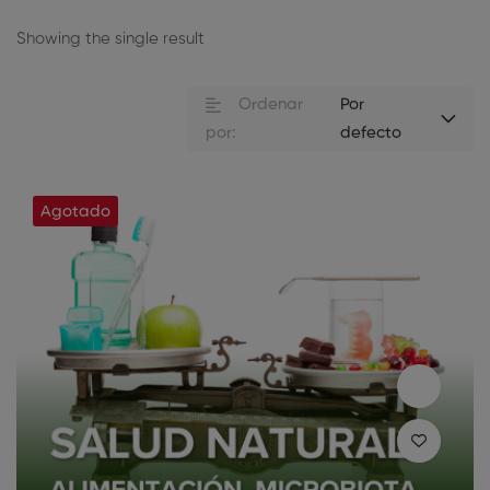
Showing the single result
Ordenar
Por
por:
defecto
Agotado