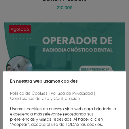
210
,00
€
Agotado
En nuestra web usamos cookies
Política de Cookies
|
Política de Privacidad
|
Condiciones de Uso y Contratación
Usamos cookies en nuestro sitio web para brindarle la
experiencia más relevante recordando sus
preferencias y visitas repetidas. Al hacer clic en
"Aceptar", acepta el uso de TODAS las cookies.