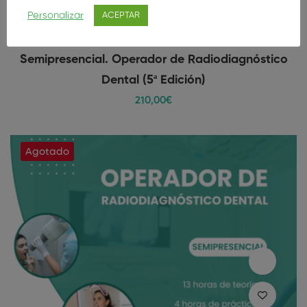
Personalizar
ACEPTAR
Semipresencial. Operador de Radiodiagnóstico
Dental (5ª Edición)
210
,00
€
Agotado