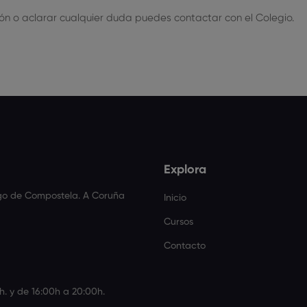
ón o aclarar cualquier duda puedes contactar con el Colegio.
Explora
ago de Compostela. A Coruña
Inicio
Cursos
Contacto
h. y de 16:00h a 20:00h.