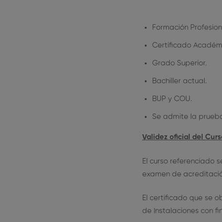
Formación Profesiona
Certificado Académi
Grado Superior.
Bachiller actual.
BUP y COU.
Se admite la prueb
Validez oficial del Cur
El curso referenciado s
examen de acreditación 
El certificado que se
de Instalaciones con f