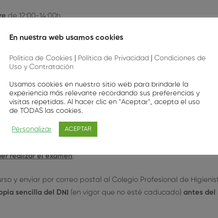
re
de 12:00-14:00h
bre
de 12:00-14:00h
En nuestra web usamos cookies
ubre
de 12:00-14:00h
OBLIGATORIA
Política de Cookies
|
Política de Privacidad
|
Condiciones de
Uso y Contratación
horas de Teoría y 4 horas de Prácticas, pero
no se pueden superar
l Consejo de Seguridad Nuclear.
Usamos cookies en nuestro sitio web para brindarle la
experiencia más relevante recordando sus preferencias y
visitas repetidas. Al hacer clic en "Aceptar", acepta el uso
deos, autoevaluaciones comentadas, las presentaciones, el tema
de TODAS las cookies.
conexiones Zoom para tutorías y repasos, y la posibilidad de u
Personalizar
ACEPTAR
 email con estos.
der realizar el examen
:
rso y e
nviar por correo postal al Colegio Profesional de Higienis
opia sencilla del DNI
(en vigor que no esté caducado)
antes del