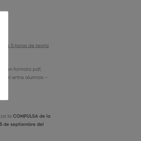
 las 5 horas de teoría
rio en formato pdf,
n chat entre alumnos –
tas la
COMPULSA de la
 5 de septiembre del