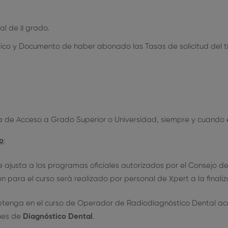
l de II grado.
co y Documento de haber abonado las Tasas de solicitud del tít
a de Acceso a Grado Superior o Universidad, siempre y cuando
so
:
e ajusta a los programas oficiales autorizados por el Consejo de
para el curso será realizado por personal de Xpert a la finaliza
 obtenga en el curso de Operador de Radiodiagnóstico Dental 
ines de
Diagnóstico Dental
.