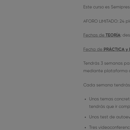
Este curso es Semipres
AFORO LIMITADO: 24 pl
Fechas de
TEORÍA
: de
Fecha de
PRÁCTICA
y
Tendrás 3 semanas para
mediante plataforma on
Cada semana tendrás 
Unos temas concretos
tendrás que ir com
Unos test de autoev
Tres videoconferenci