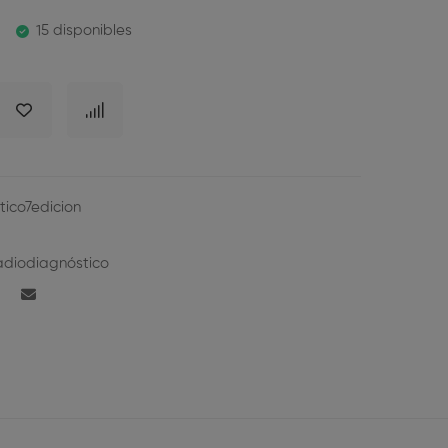
15 disponibles
tico7edicion
adiodiagnóstico