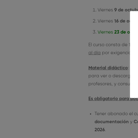
Viernes
9 de octub
Viernes
16 de octu
Viernes
23 de oct
El curso consta de 13 
al día
por exigencia de
Material didáctico
: vi
para ver o descargar, 
profesores, y consultas
Es obligatorio para po
Tener abonado el cu
documentación
y
C
2026
.