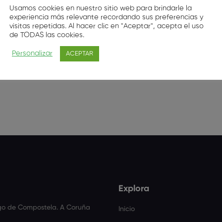
Usamos cookies en nuestro sitio web para brindarle la
experiencia más relevante recordando sus preferencias y
visitas repetidas. Al hacer clic en "Aceptar", acepta el uso
de TODAS las cookies.
Este usuario aún no ha añadido información a su perfil.
Personalizar
ACEPTAR
Explora
ago de Compostela. A Coruña
Inicio