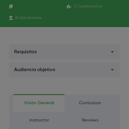
0 Cuestionarios
26 Estudiantes
Requisitos
Formación Profesional de II grado.
Audiencia objetivo
Certificado Académico y Documento de
Higienistas Dentales titulados oficialmente
haber abonado las Tasas de solicitud del título.
Estudiantes de Higiene Dental
Grado Superior.
Visión General
Currículum
Bachiller actual.
Instructor
Reviews
BUP y COU.