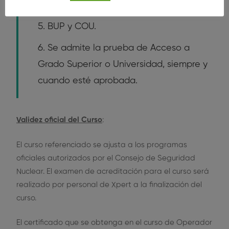
Bachiller actual.
BUP y COU.
Se admite la prueba de Acceso a
Grado Superior o Universidad, siempre y
cuando esté aprobada.
Validez oficial del Curso
:
El curso referenciado se ajusta a los programas
oficiales autorizados por el Consejo de Seguridad
Nuclear. El examen de acreditación para el curso será
realizado por personal de Xpert a la finalización del
curso.
El certificado que se obtenga en el curso de Operador