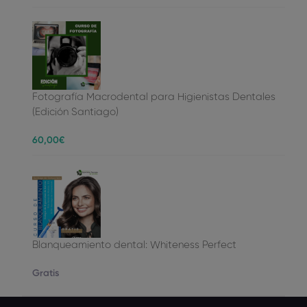
Fotografía Macrodental para Higienistas Dentales
(Edición Santiago)
60
,00
€
Blanqueamiento dental: Whiteness Perfect
Gratis