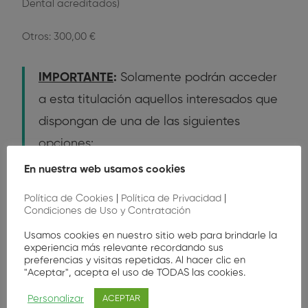
Dental acreditados)
Otros: 300,00 €
IMPORTANTE
:
Solamente podrán acceder
a esta titulación aquellos interesados que
dispongan de una de las siguientes
opciones:
En nuestra web usamos cookies
Formación Profesional de II grado.
Política de Cookies
|
Política de Privacidad
|
Condiciones de Uso y Contratación
Certificado Académico y Documento
de haber abonado las Tasas de solicitud
Usamos cookies en nuestro sitio web para brindarle la
experiencia más relevante recordando sus
del título.
preferencias y visitas repetidas. Al hacer clic en
"Aceptar", acepta el uso de TODAS las cookies.
Grado Superior.
Personalizar
ACEPTAR