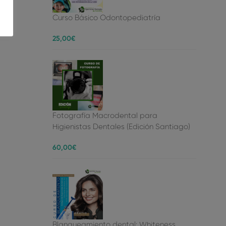
Curso Básico Odontopediatría
25
,00
€
Fotografía Macrodental para
Higienistas Dentales (Edición Santiago)
60
,00
€
Blanqueamiento dental: Whiteness