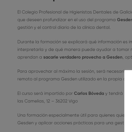
El Colegio Profesional de Higienistas Dentales de Galic
que deseen profundizar en el uso del programa
Gesde
gestión y el control diario de la clínica dental.
Durante la formación se explicará qué información es 
interpretarla y de qué manera puede ayudar a tomar mejo
aprendan a
sacarle verdadero provecho a Gesden
, op
Para aprovechar al máximo la sesión, será necesario a
remoto al programa Gesden utilizado en la propia clíni
El curso será impartido por
Carlos Bóveda
y tendrá luga
las Camelias, 12 – 36202 Vigo
Una formación especialmente útil para quienes quieran m
Gesden y aplicar acciones prácticas para una gestión m