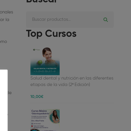
ionales
ar la
Top Cursos
cómo
 en
Salud dental y nutrición en las diferentes
etapas de la vida (2ª Edición)
da. de
10
,00
€
rece