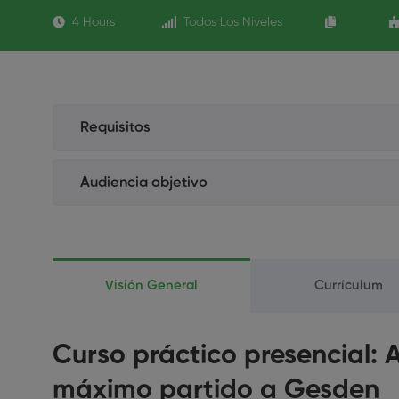
4 Hours
Todos Los Niveles
Requisitos
Higienista Dental
Audiencia objetivo
Auxiliar de clínica
Higienista Dental
Odontólogo/a
Auxiliar de clínica
Visión General
Currículum
Odontólogo/a
Curso práctico presencial: 
máximo partido a Gesden