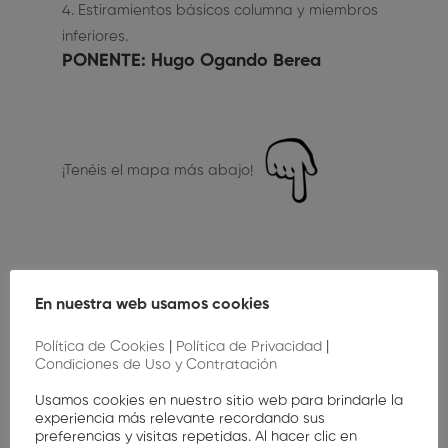
Estiramientos básicos columna y miembros
inferiores.
PONENTE
: Hugo Ogando Berea
¡Tenéis el mapa más abajo!
En nuestra web usamos cookies
Política de Cookies
|
Política de Privacidad
|
Condiciones de Uso y Contratación
Usamos cookies en nuestro sitio web para brindarle la
experiencia más relevante recordando sus
preferencias y visitas repetidas. Al hacer clic en