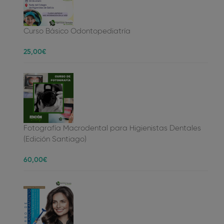
Curso Básico Odontopediatría
25
,00
€
Fotografía Macrodental para Higienistas Dentales
(Edición Santiago)
60
,00
€