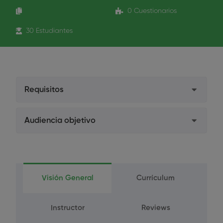
0 Cuestionarios
30 Estudiantes
Requisitos
Estudiantes. Enviar el certificado de estudios
Audiencia objetivo
por mail a formacion@formacion-hidegal.com
Higienistas Dentales
No Colegiados. Enviar el título de Técnico
Superior en Higiene Dental a
Estudiantes de Higiene Dental
formacion@formacion-hidegal.com
Visión General
Currículum
Instructor
Reviews