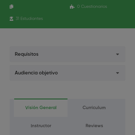
0 Cuestionarios
31 Estudiantes
Requisitos
Estudiantes. Enviar el certificado de estudios
Audiencia objetivo
por mail a formacion@formacion-hidegal.com
Higienistas Dentales
No Colegiados. Enviar el título de Técnico
Superior en Higiene Dental a
Estudiantes de Higiene Dental
formacion@formacion-hidegal.com
Visión General
Currículum
Instructor
Reviews