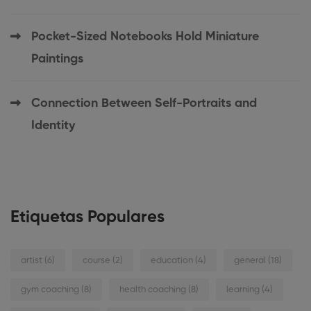
Pocket-Sized Notebooks Hold Miniature
Paintings
Connection Between Self-Portraits and
Identity
Etiquetas Populares
artist
(6)
course
(2)
education
(4)
general
(18)
gym coaching
(8)
health coaching
(8)
learning
(4)