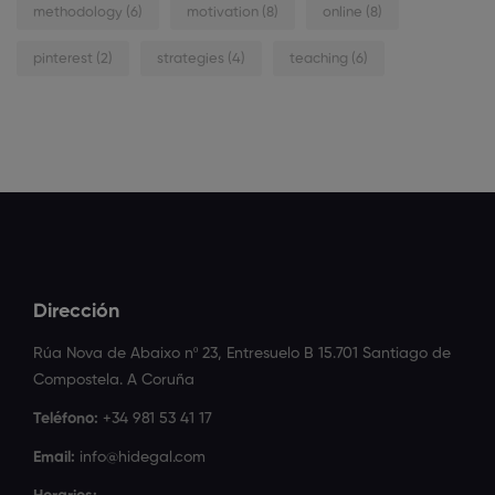
methodology
(6)
motivation
(8)
online
(8)
pinterest
(2)
strategies
(4)
teaching
(6)
Dirección
Rúa Nova de Abaixo nº 23, Entresuelo B 15.701 Santiago de
Compostela. A Coruña
Teléfono:
+34 981 53 41 17
Email:
info@hidegal.com