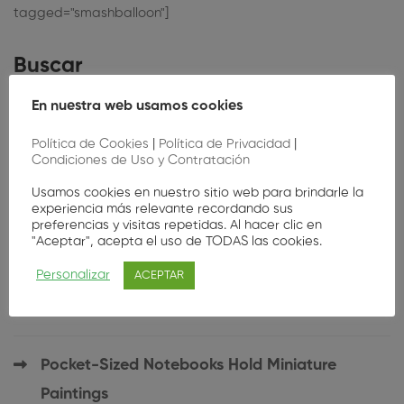
tagged="smashballoon"]
Buscar
En nuestra web usamos cookies
Política de Cookies
|
Política de Privacidad
|
Condiciones de Uso y Contratación
Usamos cookies en nuestro sitio web para brindarle la
Popular posts
experiencia más relevante recordando sus
preferencias y visitas repetidas. Al hacer clic en
"Aceptar", acepta el uso de TODAS las cookies.
Brush Strokes Energize Trees in Paintings
Personalizar
ACEPTAR
Brush Strokes Energize Trees in Paintings
Pocket-Sized Notebooks Hold Miniature
Paintings