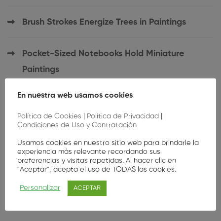
Brush Strokes Energize Trees in Paintings
Pocket-Sized Notebooks Hold Miniature
Paintings
En nuestra web usamos cookies
Pocket-Sized Notebooks Hold Miniature
Paintings
Política de Cookies
|
Política de Privacidad
|
Condiciones de Uso y Contratación
Usamos cookies en nuestro sitio web para brindarle la
Connection Between Self-Portraits and
experiencia más relevante recordando sus
preferencias y visitas repetidas. Al hacer clic en
Identity
"Aceptar", acepta el uso de TODAS las cookies.
Personalizar
ACEPTAR