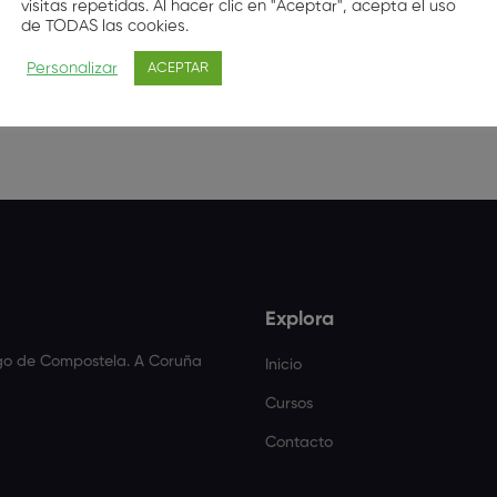
visitas repetidas. Al hacer clic en "Aceptar", acepta el uso
Este usuario no ha hecho comentarios.
de TODAS las cookies.
Personalizar
ACEPTAR
Explora
ago de Compostela. A Coruña
Inicio
Cursos
Contacto