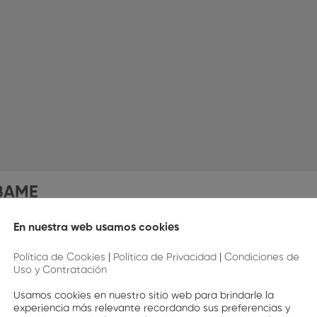
BAME
En nuestra web usamos cookies
Política de Cookies
|
Política de Privacidad
|
Condiciones de
Comentarios
Uso y Contratación
Usamos cookies en nuestro sitio web para brindarle la
experiencia más relevante recordando sus preferencias y